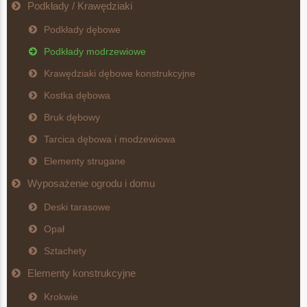
Podkłady / Krawędziaki
Podkłady dębowe
Podkłady modrzewiowe
Krawędziaki dębowe konstrukcyjne
Kostka dębowa
Bruk dębowy
Tarcica dębowa i modzewiowa
Elementy strugane
Wyposażenie ogrodu i domu
Deski tarasowe
Opał
Sztachety
Elementy konstrukcyjne
Krokwie