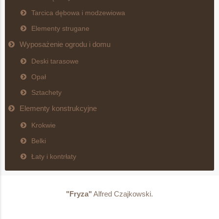
Tarcica dębowa i modzewiowa
Elementy strugane
Wyposażenie ogrodu i domu
Deski tarasowe
Opał
Sztachety
Elementy konstrukcyjne
Krokwie
Belki
Łaty i kontrłaty
"Fryza"
Alfred Czajkowski.