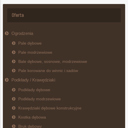
Oferta
Ogrodzenia
Pale dębowe
Pale modrzewiowe
Bale dębowe, sosnowe, modrzewiowe
Pale korowane do winnic i sadów
Podkłady / Krawędziaki
Podkłady dębowe
Podkłady modrzewiowe
Krawędziaki dębowe konstrukcyjne
Kostka dębowa
Bruk dębowy