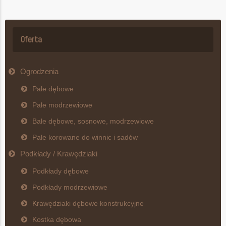
Oferta
Ogrodzenia
Pale dębowe
Pale modrzewiowe
Bale dębowe, sosnowe, modrzewiowe
Pale korowane do winnic i sadów
Podkłady / Krawędziaki
Podkłady dębowe
Podkłady modrzewiowe
Krawędziaki dębowe konstrukcyjne
Kostka dębowa