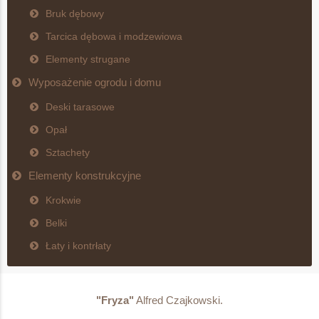
Bruk dębowy
Tarcica dębowa i modzewiowa
Elementy strugane
Wyposażenie ogrodu i domu
Deski tarasowe
Opał
Sztachety
Elementy konstrukcyjne
Krokwie
Belki
Łaty i kontrłaty
"Fryza"
Alfred Czajkowski.